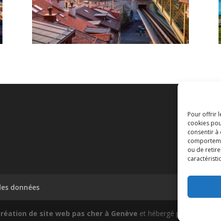
Pour offrir 
cookies pou
consentir à
comportement
ou de retire
caractéristi
des données
réation de site web pas cher à Genève
et hébergé par
Infoman